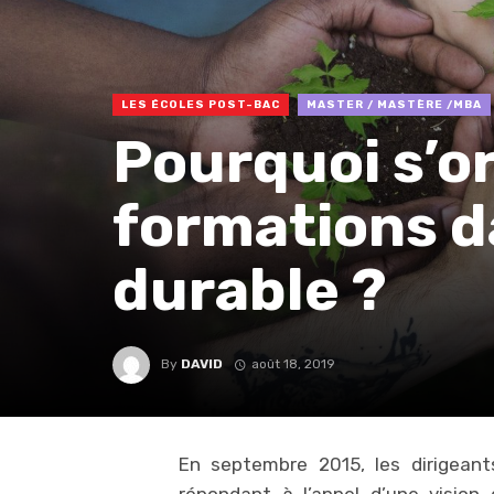
LES ÉCOLES POST-BAC
MASTER / MASTÈRE /MBA
Pourquoi s’or
formations d
durable ?
By
DAVID
août 18, 2019
En septembre 2015, les dirigeant
répondant à l’appel d’une vision