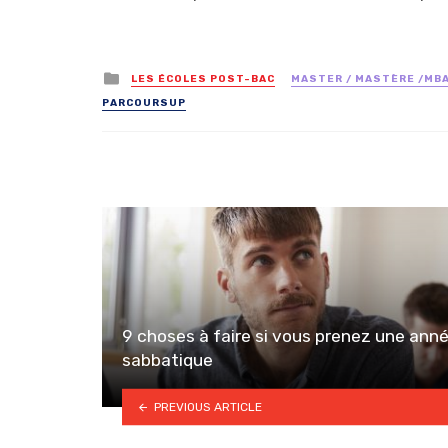
Posted
LES ÉCOLES POST-BAC
MASTER / MASTÈRE /MB
in
PARCOURSUP
9 choses à faire si vous prenez une ann
sabbatique
PREVIOUS ARTICLE