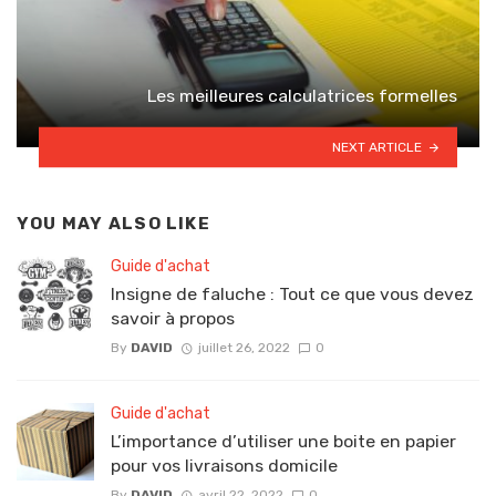
Les meilleures calculatrices formelles
NEXT ARTICLE
YOU MAY ALSO LIKE
Guide d'achat
Insigne de faluche : Tout ce que vous devez
savoir à propos
By
DAVID
juillet 26, 2022
0
Guide d'achat
L’importance d’utiliser une boite en papier
pour vos livraisons domicile
By
DAVID
avril 22, 2022
0